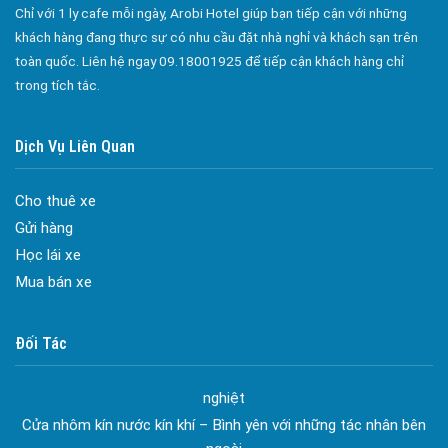
Chỉ với 1 ly cafe mỗi ngày, Arobi Hotel giúp bạn tiếp cận với những
khách hàng đang thực sự có nhu cầu đặt nhà nghỉ và khách sạn trên
toàn quốc. Liên hệ ngay 09.18001925 để tiếp cận khách hàng chỉ
trong tích tắc.
Dịch Vụ Liên Quan
Cho thuê xe
Gửi hàng
Học lái xe
Mua bán xe
Đa dạng màu sắc cửa nhôm – Tối ưu màu sắc Kiến Trúc
Đối Tác
Cửa nhôm chống gió mưa – Hiên ngang giữa thời tiết khắc
nghiệt
Cửa nhôm kín nước kín khí – Bình yên với những tác nhân bên
ngoài